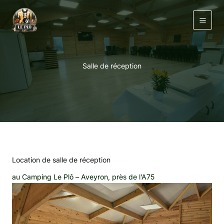
Aller
au
contenu
Salle de réception
Location de salle de réception
au Camping Le Plô – Aveyron, près de l’A75