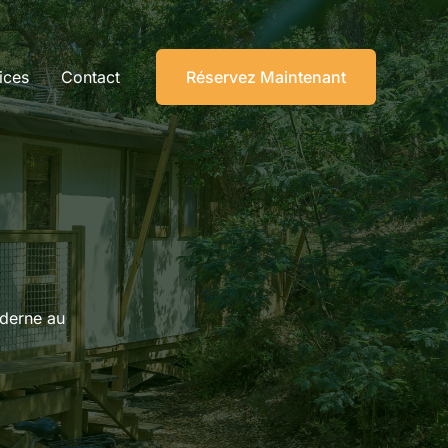
ices
Contact
Réservez Maintenant
oderne au