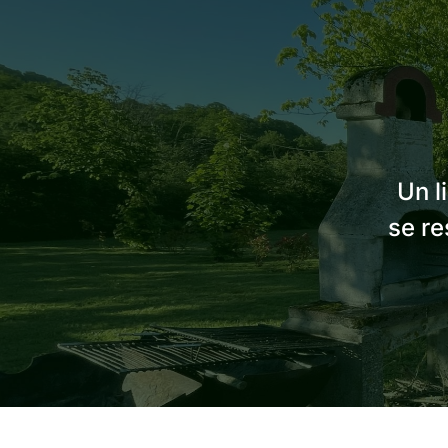
Un l
se re